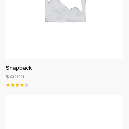
Snapback
$
40.00
Rated
4.00
out of
5