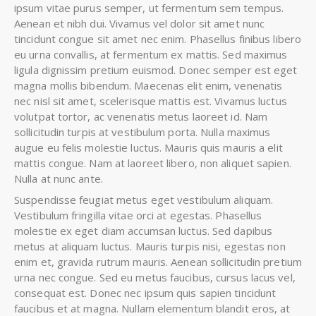
ipsum vitae purus semper, ut fermentum sem tempus.
Aenean et nibh dui. Vivamus vel dolor sit amet nunc
tincidunt congue sit amet nec enim. Phasellus finibus libero
eu urna convallis, at fermentum ex mattis. Sed maximus
ligula dignissim pretium euismod. Donec semper est eget
magna mollis bibendum. Maecenas elit enim, venenatis
nec nisl sit amet, scelerisque mattis est. Vivamus luctus
volutpat tortor, ac venenatis metus laoreet id. Nam
sollicitudin turpis at vestibulum porta. Nulla maximus
augue eu felis molestie luctus. Mauris quis mauris a elit
mattis congue. Nam at laoreet libero, non aliquet sapien.
Nulla at nunc ante.
Suspendisse feugiat metus eget vestibulum aliquam.
Vestibulum fringilla vitae orci at egestas. Phasellus
molestie ex eget diam accumsan luctus. Sed dapibus
metus at aliquam luctus. Mauris turpis nisi, egestas non
enim et, gravida rutrum mauris. Aenean sollicitudin pretium
urna nec congue. Sed eu metus faucibus, cursus lacus vel,
consequat est. Donec nec ipsum quis sapien tincidunt
faucibus et at magna. Nullam elementum blandit eros, at