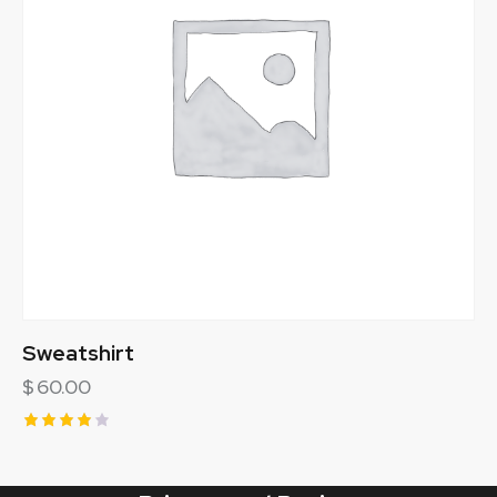
Sweatshirt
$
60.00
Rated
4.00
out of