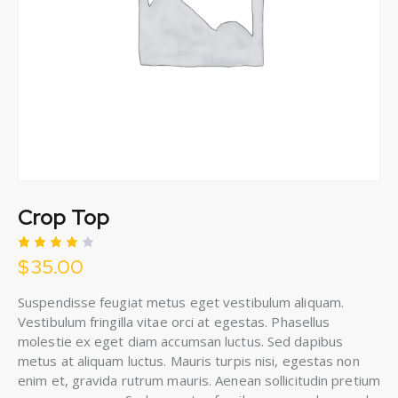
Crop Top
$
35.00
Rated
1
4.00
out of
5
Suspendisse feugiat metus eget vestibulum aliquam.
based
Vestibulum fringilla vitae orci at egestas. Phasellus
on
custo
molestie ex eget diam accumsan luctus. Sed dapibus
mer
metus at aliquam luctus. Mauris turpis nisi, egestas non
rating
enim et, gravida rutrum mauris. Aenean sollicitudin pretium