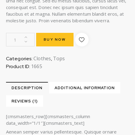
urna nec congue. Sed eu metus faucibus, cursus lacus vel,
consequat est. Donec nec ipsum quis sapien tincidunt
faucibus et at magna. Nullam elementum blandit eros, at
molestie justo. Proin venenatis bibendum viverra.
BUY NOW
Clothes
Tops
Categories:
,
1665
Product ID:
DESCRIPTION
ADDITIONAL INFORMATION
REVIEWS (1)
[cmsmasters_row][cmsmasters_column
data_width=”1/1″][cmsmasters_text]
Aenean semper varius pellentesque. Quisque ornare